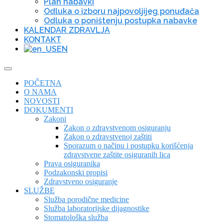
Plan nabavki
Odluka o izboru najpovoljijeg ponuđača
Odluka o poništenju postupka nabavke
KALENDAR ZDRAVLJA
KONTAKT
EN
POČETNA
O NAMA
NOVOSTI
DOKUMENTI
Zakoni
Zakon o zdravstvenom osiguranju
Zakon o zdravstvenoj zaštiti
Sporazum o načinu i postupku korišćenja
zdravstvene zaštite osiguranih lica
Prava osiguranika
Podzakonski propisi
Zdravstveno osiguranje
SLUŽBE
Služba porodične medicine
Služba laboratorijske dijagnostike
Stomatološka služba