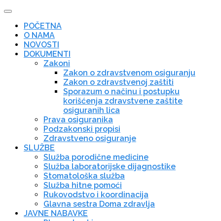
POČETNA
O NAMA
NOVOSTI
DOKUMENTI
Zakoni
Zakon o zdravstvenom osiguranju
Zakon o zdravstvenoj zaštiti
Sporazum o načinu i postupku
korišćenja zdravstvene zaštite
osiguranih lica
Prava osiguranika
Podzakonski propisi
Zdravstveno osiguranje
SLUŽBE
Služba porodične medicine
Služba laboratorijske dijagnostike
Stomatološka služba
Služba hitne pomoći
Rukovodstvo i koordinacija
Glavna sestra Doma zdravlja
JAVNE NABAVKE