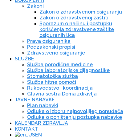
DOKUMENTI
Zakoni
Zakon o zdravstvenom osiguranju
Zakon o zdravstvenoj zaštiti
Sporazum o načinu i postupku
korišćenja zdravstvene zaštite
osiguranih lica
Prava osiguranika
Podzakonski propisi
Zdravstveno osiguranje
SLUŽBE
Služba porodične medicine
Služba laboratorijske dijagnostike
Stomatološka služba
Služba hitne pomoći
Rukovodstvo i koordinacija
Glavna sestra Doma zdravlja
JAVNE NABAVKE
Plan nabavki
Odluka o izboru najpovoljijeg ponuđača
Odluka o poništenju postupka nabavke
KALENDAR ZDRAVLJA
KONTAKT
EN