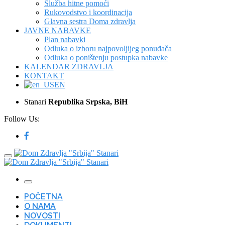
Služba hitne pomoći
Rukovodstvo i koordinacija
Glavna sestra Doma zdravlja
JAVNE NABAVKE
Plan nabavki
Odluka o izboru najpovoljijeg ponuđača
Odluka o poništenju postupka nabavke
KALENDAR ZDRAVLJA
KONTAKT
EN
Stanari
Republika Srpska, BiH
Follow Us:
POČETNA
O NAMA
NOVOSTI