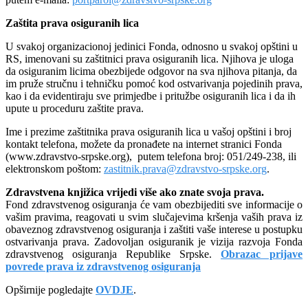
Zaštita prava osiguranih lica
U svakoj organizacionoj jedinici Fonda, odnosno u svakoj opštini u
RS, imenovani su zaštitnici prava osiguranih lica. Njihova je uloga
da osiguranim licima obezbijede odgovor na sva njihova pitanja, da
im pruže stručnu i tehničku pomoć kod ostvarivanja pojedinih prava,
kao i da evidentiraju sve primjedbe i pritužbe osiguranih lica i da ih
upute u proceduru zaštite prava.
Ime i prezime zaštitnika prava osiguranih lica u vašoj opštini i broj
kontakt telefona, možete da pronađete na internet stranici Fonda
(www.zdravstvo-srpske.org), putem telefona broj: 051/249-238, ili
elektronskom poštom:
zastitnik.prava@zdravstvo-srpske.org
.
Zdravstvena knjižica vrijedi više ako znate svoja prava.
Fond zdravstvenog osiguranja će vam obezbijediti sve informacije o
vašim pravima, reagovati u svim slučajevima kršenja vaših prava iz
obaveznog zdravstvenog osiguranja i zaštiti vaše interese u postupku
ostvarivanja prava. Zadovoljan osiguranik je vizija razvoja Fonda
zdravstvenog osiguranja Republike Srpske.
Obrazac prijave
povrede prava iz zdravstvenog osiguranja
Opširnije pogledajte
OVDJE
.