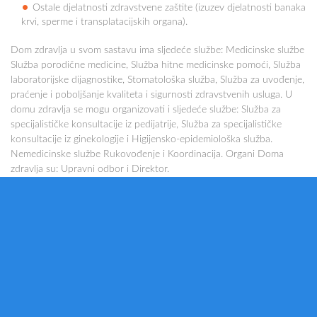
Ostale djelatnosti zdravstvene zaštite (izuzev djelatnosti banaka
krvi, sperme i transplatacijskih organa).
Dom zdravlja u svom sastavu ima sljedeće službe: Medicinske službe
Služba porodične medicine, Služba hitne medicinske pomoći, Služba
laboratorijske dijagnostike, Stomatološka služba, Služba za uvođenje,
praćenje i poboljšanje kvaliteta i sigurnosti zdravstvenih usluga. U
domu zdravlja se mogu organizovati i sljedeće službe: Služba za
specijalističke konsultacije iz pedijatrije, Služba za specijalističke
konsultacije iz ginekologije i Higijensko-epidemiološka služba.
Nemedicinske službe Rukovođenje i Koordinacija. Organi Doma
zdravlja su: Upravni odbor i Direktor.