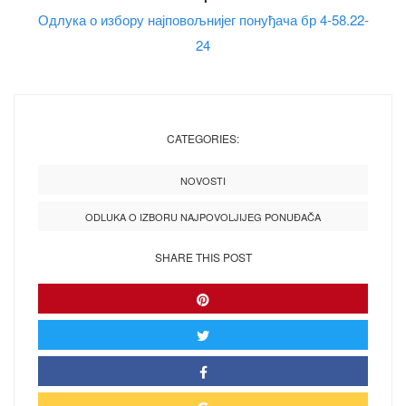
Одлука о избору најповољнијег понуђача бр 4-58.22-
24
CATEGORIES:
NOVOSTI
ODLUKA O IZBORU NAJPOVOLJIJEG PONUĐAČA
SHARE THIS POST