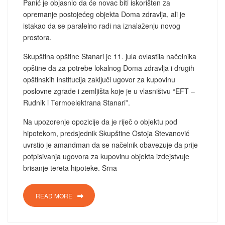
Panić je objasnio da će novac biti iskorišten za
opremanje postojećeg objekta Doma zdravlja, ali je
istakao da se paralelno radi na iznalaženju novog
prostora.
Skupština opštine Stanari je 11. jula ovlastila načelnika
opštine da za potrebe lokalnog Doma zdravlja i drugih
opštinskih institucija zaključi ugovor za kupovinu
poslovne zgrade i zemljišta koje je u vlasništvu “EFT –
Rudnik i Termoelektrana Stanari”.
Na upozorenje opozicije da je riječ o objektu pod
hipotekom, predsjednik Skupštine Ostoja Stevanović
uvrstio je amandman da se načelnik obavezuje da prije
potpisivanja ugovora za kupovinu objekta izdejstvuje
brisanje tereta hipoteke. Srna
READ MORE