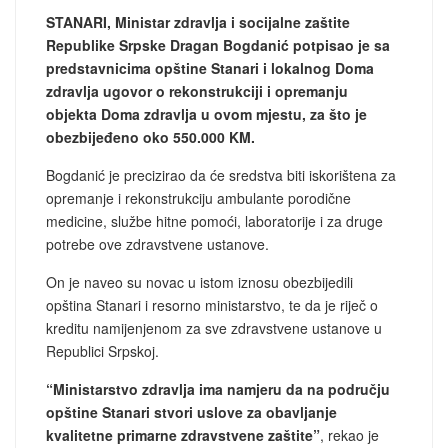
STANARI, Ministar zdravlja i socijalne zaštite
Republike Srpske Dragan Bogdanić potpisao je sa
predstavnicima opštine Stanari i lokalnog Doma
zdravlja ugovor o rekonstrukciji i opremanju
objekta Doma zdravlja u ovom mjestu, za što je
obezbijeđeno oko 550.000 KM.
Bogdanić je precizirao da će sredstva biti iskorištena za
opremanje i rekonstrukciju ambulante porodične
medicine, službe hitne pomoći, laboratorije i za druge
potrebe ove zdravstvene ustanove.
On je naveo su novac u istom iznosu obezbijedili
opština Stanari i resorno ministarstvo, te da je riječ o
kreditu namijenjenom za sve zdravstvene ustanove u
Republici Srpskoj.
“Ministarstvo zdravlja ima namjeru da na području
opštine Stanari stvori uslove za obavljanje
kvalitetne primarne zdravstvene zaštite”
, rekao je